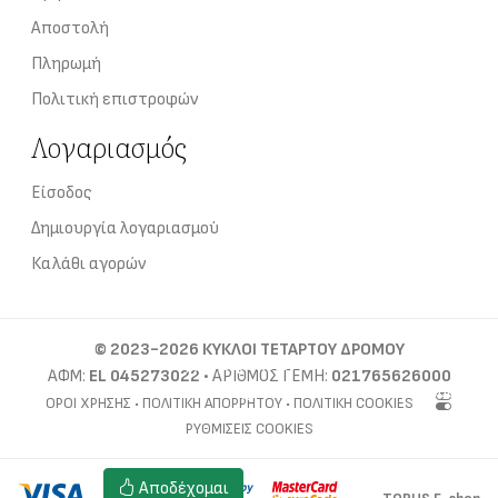
Αποστολή
Πληρωμή
Πολιτική επιστροφών
Λογαριασμός
Είσοδος
Δημιουργία λογαριασμού
Καλάθι αγορών
©
2023-2026
ΚΥΚΛΟΙ ΤΕΤΑΡΤΟΥ ΔΡΟΜΟΥ
Αυτός ο ιστότοπος χρησιμοποιεί cookies για τη διάκριση
ΑΦΜ:
EL 045273022
• ΑΡΙΘΜΌΣ ΓΕΜΗ:
021765626000
των επισκεπτών. Για να αποδεχθείτε την τοποθέτηση cookies,
ΌΡΟΙ ΧΡΉΣΗΣ
•
ΠΟΛΙΤΙΚΉ ΑΠΟΡΡΉΤΟΥ
•
ΠΟΛΙΤΙΚΉ COOKIES
επιλέξτε
ΡΥΘΜΊΣΕΙΣ COOKIES
Ρυθμίσεις cookies
Αποδέχομαι