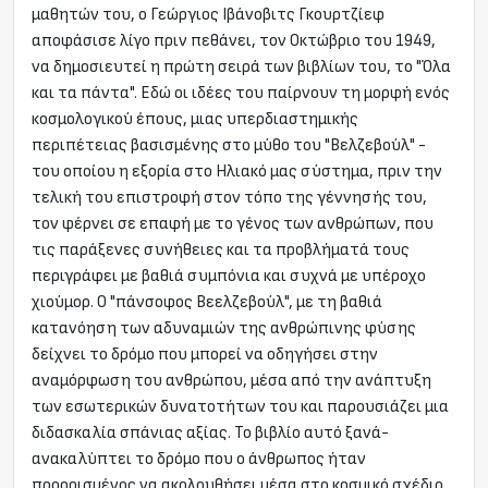
μαθητών του, ο Γεώργιος Ιβάνοβιτς Γκουρτζίεφ
αποφάσισε λίγο πριν πεθάνει, τον Οκτώβριο του 1949,
να δημοσιευτεί η πρώτη σειρά των βιβλίων του, το "Όλα
και τα πάντα". Εδώ οι ιδέες του παίρνουν τη μορφή ενός
κοσμολογικού έπους, μιας υπερδιαστημικής
περιπέτειας βασισμένης στο μύθο του "Βελζεβούλ" -
του οποίου η εξορία στο Ηλιακό μας σύστημα, πριν την
τελική του επιστροφή στον τόπο της γέννησής του,
τον φέρνει σε επαφή με το γένος των ανθρώπων, που
τις παράξενες συνήθειες και τα προβλήματά τους
περιγράφει με βαθιά συμπόνια και συχνά με υπέροχο
χιούμορ. Ο "πάνσοφος Βεελζεβούλ", με τη βαθιά
κατανόηση των αδυναμιών της ανθρώπινης φύσης
δείχνει το δρόμο που μπορεί να οδηγήσει στην
αναμόρφωση του ανθρώπου, μέσα από την ανάπτυξη
των εσωτερικών δυνατοτήτων του και παρουσιάζει μια
διδασκαλία σπάνιας αξίας. Το βιβλίο αυτό ξανά-
ανακαλύπτει το δρόμο που ο άνθρωπος ήταν
προορισμένος να ακολουθήσει μέσα στο κοσμικό σχέδιο,