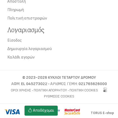
Αποστολή
Πληρωμή
Πολιτική επιστροφών
Λογαριασμός
Είσοδος
Δημιουργία λογαριασμού
Καλάθι αγορών
©
2023-2026
ΚΥΚΛΟΙ ΤΕΤΑΡΤΟΥ ΔΡΟΜΟΥ
Αυτός ο ιστότοπος χρησιμοποιεί cookies για τη διάκριση
ΑΦΜ:
EL 045273022
• ΑΡΙΘΜΌΣ ΓΕΜΗ:
021765626000
των επισκεπτών. Για να αποδεχθείτε την τοποθέτηση cookies,
ΌΡΟΙ ΧΡΉΣΗΣ
•
ΠΟΛΙΤΙΚΉ ΑΠΟΡΡΉΤΟΥ
•
ΠΟΛΙΤΙΚΉ COOKIES
επιλέξτε
ΡΥΘΜΊΣΕΙΣ COOKIES
Ρυθμίσεις cookies
Αποδέχομαι
TORUS E-shop
Πολιτική cookies